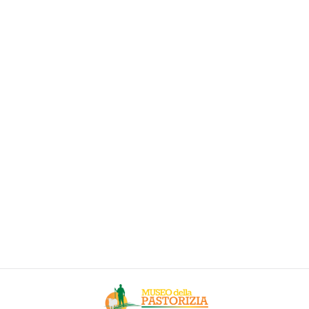
Le vie della transumanza
[vc_row][vc_column][vc_column_text]Il tortuoso
intrico viario tipico di un territorio montano non si è
imposto, in passato, quale insormontabile ostacolo
alla diffusione di prodotti e modelli culturali. Alle
asperità naturali si è, infatti, ovviato, sin dall’età del
Bronzo, con i tratturi (anche se il termine tratturo è
stato usato solo dal 1480 per indicare il percorso
degli…
30/08/2016
Lascia un commento
approfondimento
By
admin