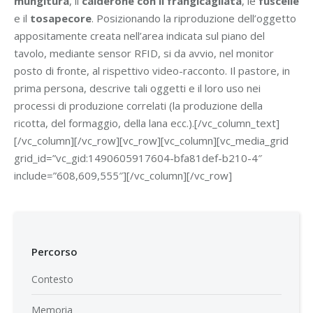
mungitura
, il
calderone con il frangicagliata
, le
fuscelle
e il
tosapecore
. Posizionando la riproduzione dell’oggetto
appositamente creata nell’area indicata sul piano del
tavolo, mediante sensor RFID, si da avvio, nel monitor
posto di fronte, al rispettivo video-racconto. Il pastore, in
prima persona, descrive tali oggetti e il loro uso nei
processi di produzione correlati (la produzione della
ricotta, del formaggio, della lana ecc.).[/vc_column_text]
[/vc_column][/vc_row][vc_row][vc_column][vc_media_grid
grid_id=”vc_gid:1490605917604-bfa81def-b210-4″
include=”608,609,555″][/vc_column][/vc_row]
Percorso
Contesto
Memoria